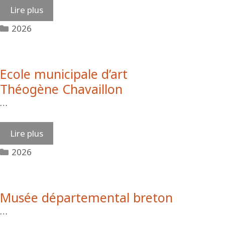
Lire plus
Catégories
2026
Ecole municipale d’art
Théogène Chavaillon
…
Lire plus
Catégories
2026
Musée départemental breton
…