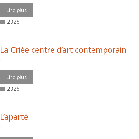
Lire plus
Catégories
2026
La Criée centre d’art contemporain
…
Lire plus
Catégories
2026
L’aparté
…