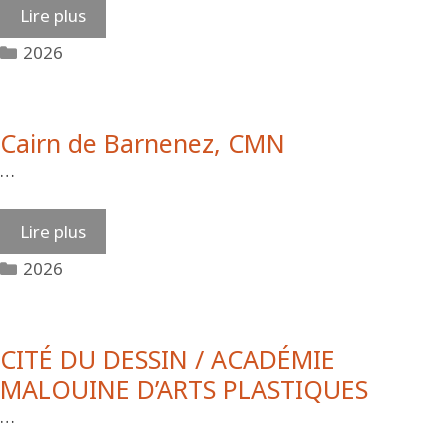
Lire plus
Catégories
2026
Cairn de Barnenez, CMN
…
Lire plus
Catégories
2026
CITÉ DU DESSIN / ACADÉMIE
MALOUINE D’ARTS PLASTIQUES
…