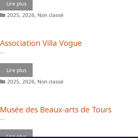
Lire plus
Catégories
2025
,
2026
,
Non classé
Association Villa Vogue
…
Lire plus
Catégories
2025
,
2026
,
Non classé
Musée des Beaux-arts de Tours
…
Lire plus