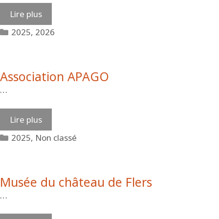
Lire plus
Catégories
2025
,
2026
Association APAGO
…
Lire plus
Catégories
2025
,
Non classé
Musée du château de Flers
…