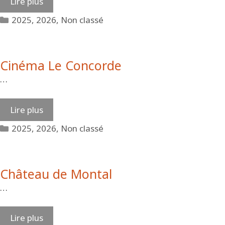
Lire plus
Catégories
2025
,
2026
,
Non classé
Cinéma Le Concorde
…
Lire plus
Catégories
2025
,
2026
,
Non classé
Château de Montal
…
Lire plus