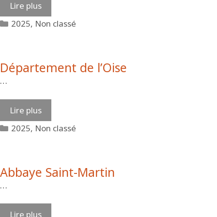
Lire plus
Catégories
2025
,
Non classé
Département de l’Oise
…
Lire plus
Catégories
2025
,
Non classé
Abbaye Saint-Martin
…
Lire plus