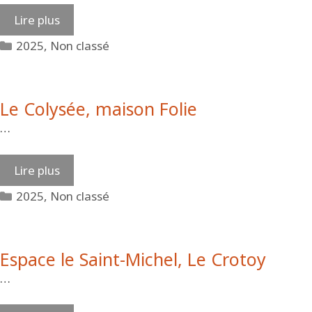
Lire plus
Catégories
2025
,
Non classé
Le Colysée, maison Folie
…
Lire plus
Catégories
2025
,
Non classé
Espace le Saint-Michel, Le Crotoy
…