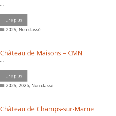
…
Lire plus
Catégories
2025
,
Non classé
Château de Maisons – CMN
…
Lire plus
Catégories
2025
,
2026
,
Non classé
Château de Champs-sur-Marne
…