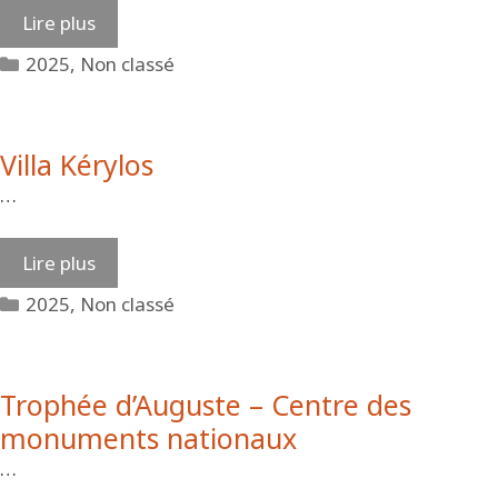
Lire plus
Catégories
2025
,
Non classé
Villa Kérylos
…
Lire plus
Catégories
2025
,
Non classé
Trophée d’Auguste – Centre des
monuments nationaux
…