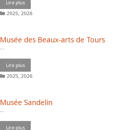
Lire plus
Catégories
2025
,
2026
Musée des Beaux-arts de Tours
…
Lire plus
Catégories
2025
,
2026
Musée Sandelin
…
Lire plus