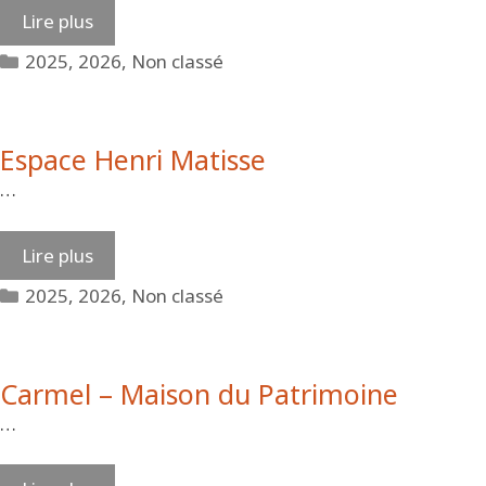
Lire plus
Catégories
2025
,
2026
,
Non classé
Espace Henri Matisse
…
Lire plus
Catégories
2025
,
2026
,
Non classé
Carmel – Maison du Patrimoine
…