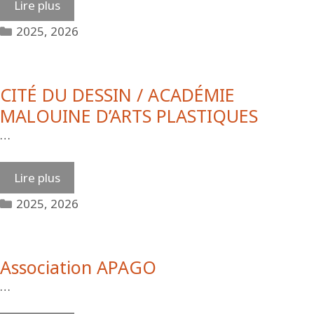
Lire plus
Catégories
2025
,
2026
CITÉ DU DESSIN / ACADÉMIE
MALOUINE D’ARTS PLASTIQUES
…
Lire plus
Catégories
2025
,
2026
Association APAGO
…