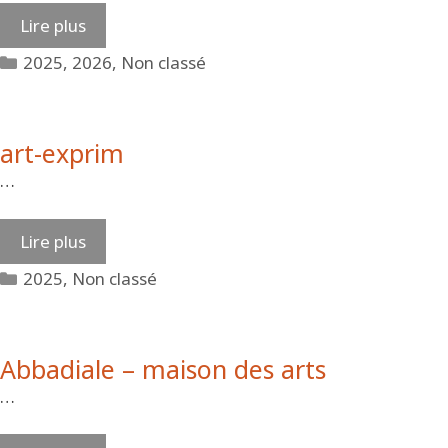
Lire plus
Catégories
2025
,
2026
,
Non classé
art-exprim
…
Lire plus
Catégories
2025
,
Non classé
Abbadiale – maison des arts
…