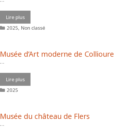
Lire plus
Catégories
2025
,
Non classé
Musée d’Art moderne de Collioure
…
Lire plus
Catégories
2025
Musée du château de Flers
…