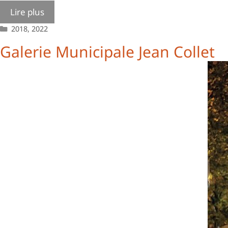
Lire plus
Catégories
2018
,
2022
Galerie Municipale Jean Collet