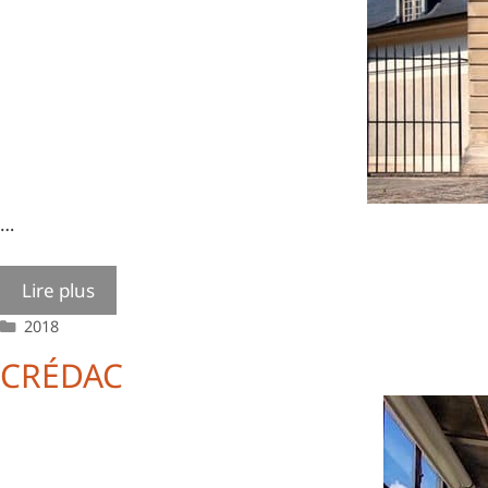
…
Lire plus
Catégories
2018
CRÉDAC