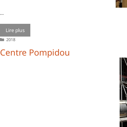
…
Lire plus
Catégories
2018
Centre Pompidou