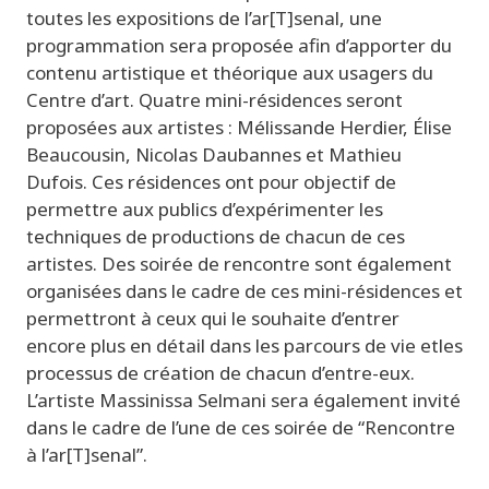
toutes les expositions
de
l’
ar
[T
]
senal
, une
programmation sera proposée afin d’apporter du
contenu artistique et théorique aux usagers du
Centre d’art.
Quatre mini-résidences seront
proposées
aux artistes :
Mélissande
Herdier, Élise
Beaucousin
, Nicolas
Daubannes
et
Mathie
u
Dufois
.
Ces résidences ont pour objectif de
permettre aux publics d’expérimenter les
techniques de productions de chacun de ces
artistes.
Des soirée
de rencontre
sont égal
e
ment
organisées
dans le cadre de ces mini-résidences et
permettront à ceux qui le souhaite d’entrer
encore plus en détail dans les parcours de vie et
les
processus de création de chacun d
’entre-eux
.
L’artiste
Massinissa
S
e
lmani
se
ra également invité
dans le cadre de l’une de
ces soirée
de “Rencontre
à l’
ar
[T]
senal
”.