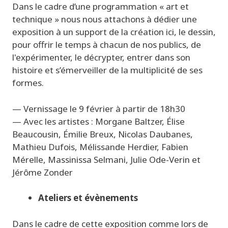
Dans le cadre d’une programmation « art et
technique » nous nous attachons à dédier une
exposition à un support de la création ici, le dessin,
pour offrir le temps à chacun de nos publics, de
l'expérimenter, le décrypter, entrer dans son
histoire et s’émerveiller de la multiplicité de ses
formes.
— Vernissage le 9 février à partir de 18h30
— Avec les a
rtistes
:
Morgane Baltzer, Élise
Beaucousin
,
Émilie Breux,
Nicolas
Daubanes
,
Mathieu
Dufois
,
Mélissande
Herdier,
Fabien
Mérelle
,
Massinissa
Selmani
,
Julie Ode-
Verin
et
Jérôme
Z
onder
Ateliers et évènements
Dans le cadre de cette exposition comme lors de